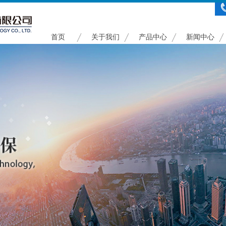
首页
关于我们
产品中心
新闻中心