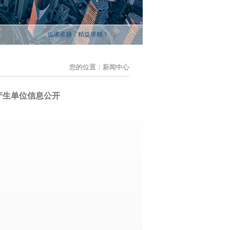
追求卓越，精益求精！
您的位置：
新闻中心
产生单位信息公开